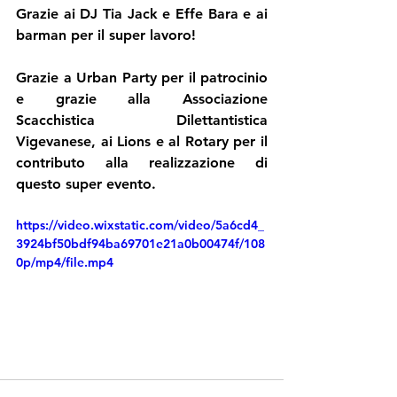
Grazie ai DJ Tia Jack e Effe Bara e ai 
barman per il super lavoro!
Grazie a Urban Party per il patrocinio 
e grazie alla Associazione 
Scacchistica Dilettantistica 
Vigevanese, ai Lions e al Rotary per il 
contributo alla realizzazione di 
questo super evento.
https://video.wixstatic.com/video/5a6cd4_
3924bf50bdf94ba69701e21a0b00474f/108
0p/mp4/file.mp4