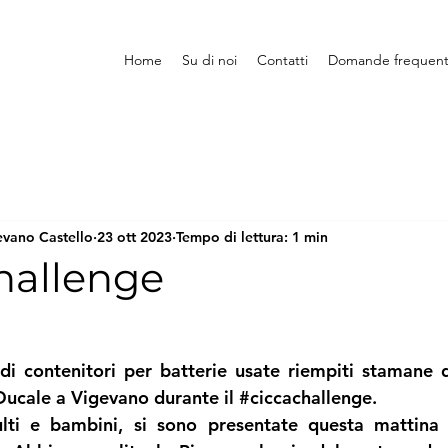
Home
Su di noi
Contatti
Domande frequent
evano Castello
23 ott 2023
Tempo di lettura: 1 min
hallenge
di contenitori per batterie usate riempiti stamane d
Ducale a Vigevano durante il 
#ciccachallenge
.
lti e bambini, si sono presentate questa mattina v