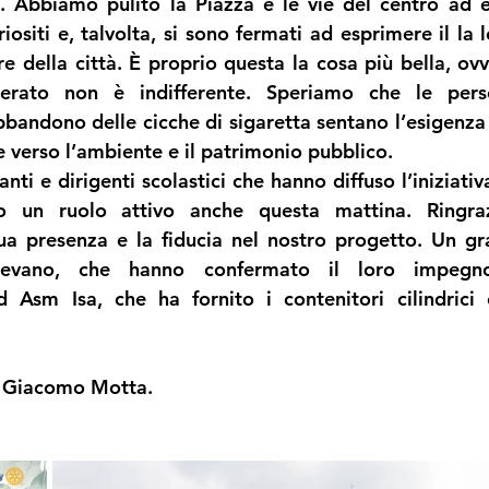
tà. Abbiamo pulito la Piazza e le vie del centro ad es
iositi e, talvolta, si sono fermati ad esprimere il la l
re della città. È proprio questa la cosa più bella, ovv
erato non è indifferente. Speriamo che le pers
bbandono delle cicche di sigaretta sentano l’esigenza 
e verso l’ambiente e il patrimonio pubblico.
ti e dirigenti scolastici che hanno diffuso l’iniziativa
o un ruolo attivo anche questa mattina. Ringr
ua presenza e la fiducia nel nostro progetto. Un gra
gevano, che hanno confermato il loro impegn
d Asm Isa, che ha fornito i contenitori cilindrici 
e Giacomo Motta.