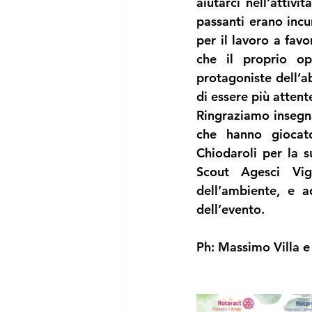
aiutarci nell’attivi
passanti erano incur
per il lavoro a favo
che il proprio op
protagoniste dell’a
di essere più attent
Ringraziamo insegnan
che hanno giocat
Chiodaroli
 per la s
Scout Agesci Vi
dell’ambiente, e a
dell’evento.
Ph: Massimo Villa 